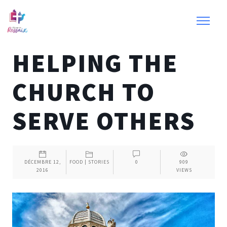
HELPING THE
CHURCH TO
SERVE OTHERS
DÉCEMBRE 12,
FOOD
|
STORIES
0
909
2016
VIEWS