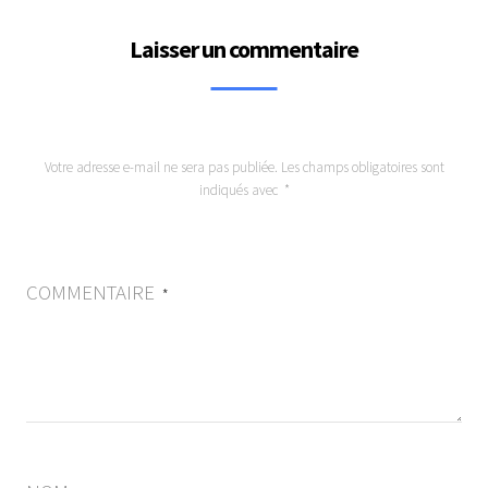
Laisser un commentaire
Votre adresse e-mail ne sera pas publiée.
Les champs obligatoires sont
indiqués avec
*
COMMENTAIRE
*