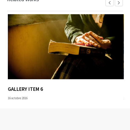
GALLERY ITEM 6
GA
16 octobre 2016
16 o