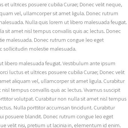
us et ultrices posuere cubilia Curae; Donec velit neque,
liquam vel, ullamcorper sit amet ligula. Donec rutrum
alesuada. Nulla quis lorem ut libero malesuada feugiat.
a sit amet nisl tempus convallis quis ac lectus. Donec
stie malesuada. Donec rutrum congue leo eget
 sollicitudin molestie malesuada.
ut libero malesuada feugiat. Vestibulum ante ipsum
 orci luctus et ultrices posuere cubilia Curae; Donec velit
amet aliquam vel, ullamcorper sit amet ligula. Curabitur
 nisl tempus convallis quis ac lectus. Vivamus suscipit
porttitor volutpat. Curabitur non nulla sit amet nisl tempus
lectus. Nulla porttitor accumsan tincidunt. Curabitur
ui posuere blandit. Donec rutrum congue leo eget
 velit nisi, pretium ut lacinia in, elementum id enim.