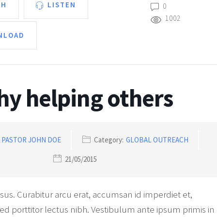
CH
LISTEN
0
1002
NLOAD
y helping others
:
PASTOR JOHN DOE
Category:
GLOBAL OUTREACH
21/05/2015
risus. Curabitur arcu erat, accumsan id imperdiet et,
Sed porttitor lectus nibh. Vestibulum ante ipsum primis in