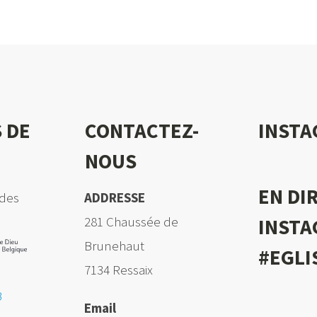
 DE
CONTACTEZ-
INST
NOUS
EN DI
des
ADDRESSE
281 Chaussée de
INST
Brunehaut
#EGLI
7134 Ressaix
B
Email