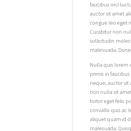
faucibus orci luct
auctor sit amet a
congue leo eget m
Curabitur non null
sollicitudin mole
malesuada. Donec
Nulla quis lorem 
primis in faucibus
neque, auctor sit 
non nulla sit amet
tortor eget felis 
convallis quis ac 
aliquet quam id d
malesuada. Quisque