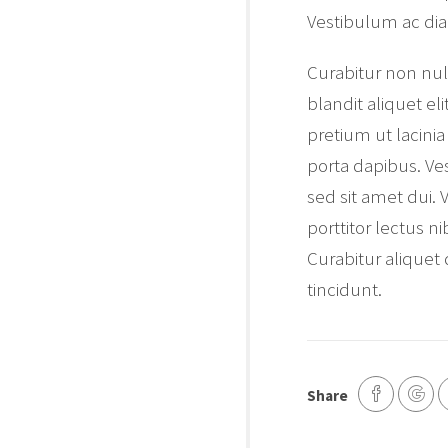
Vestibulum ac di
Curabitur non null
blandit aliquet eli
pretium ut lacini
porta dapibus. V
sed sit amet dui. V
porttitor lectus n
Curabitur aliquet
tincidunt.
Share