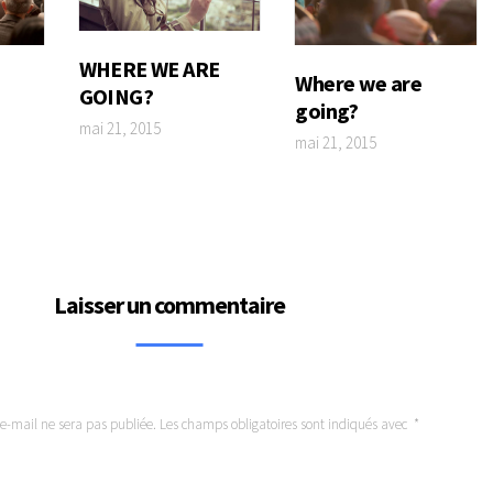
WHERE WE ARE
Where we are
GOING?
going?
mai 21, 2015
mai 21, 2015
Laisser un commentaire
 e-mail ne sera pas publiée.
Les champs obligatoires sont indiqués avec
*