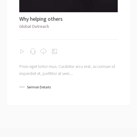
Why helping others
Global Outreach
Proin eget tortor risus. Curabitur arcu erat, accumsan id
imperdiet et, porttitor at sem....
Sermon Details